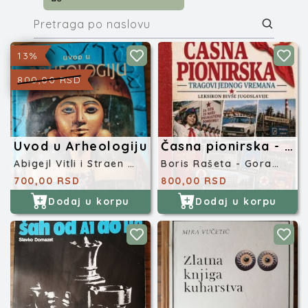
13%
800,00 RSD
Uvod u Arheologiju
Časna pionirska - Leksikon bivše Jugoslavije
Abigejl Vitli i Straen Rid
Boris Rašeta - Goran Gavranović
700,00 RSD
800,00 RSD
Dodaj u korpu
Dodaj u korpu