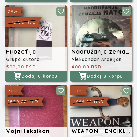
29%
700,00 RSD
Filozofija
Naoružanje zemalja NATO
Grupa autora
Aleksandar Ardeljan
500,00 RSD
400,00 RSD
Dodaj u korpu
Dodaj u korpu
20%
10%
1500,00 RSD
4999,00 RSD
Vojni leksikon
WEAPON - ENCIKLOPEDIJA NAORUŽANJA