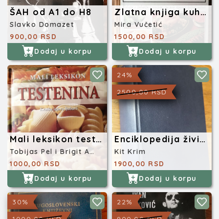
ŠAH od A1 do H8
Zlatna knjiga kuharstva
Slavko Domazet
Mira Vučetić
900,00 RSD
1500,00 RSD
Dodaj u korpu
Dodaj u korpu
24%
2500,00 RSD
Mali leksikon testenina
Enciklopedija živih religija
Tobijas Pel i Brigit Andrič
Kit Krim
1000,00 RSD
1900,00 RSD
Dodaj u korpu
Dodaj u korpu
30%
22%