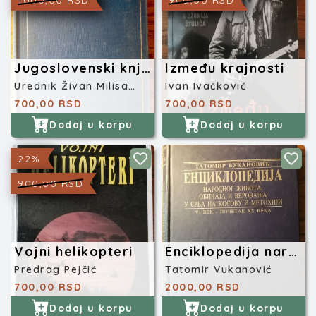
1000,00 RSD
900,00 RSD
Jugoslovenski književni leksikon
Između krajnosti
Urednik Živan Milisavac
Ivan Ivačković
700,00 RSD
700,00 RSD
Dodaj u korpu
Dodaj u korpu
22%
900,00 RSD
Vojni helikopteri
Enciklopedija narodnog života u Srba na Kosovu
Predrag Pejčić
Tatomir Vukanović
700,00 RSD
2000,00 RSD
Dodaj u korpu
Dodaj u korpu