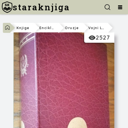
staraknjiga
Knjige
Enciklopedije
Oruzje
Vojni Leksikon
2527
Grupa autora