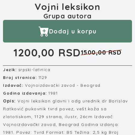
Vojni leksikon
Grupa autora
Dodaj u korpu
1200,00 RSD
1500,00 RSD
Jezik:
srpski-latinica
Broj stranica:
1129
Izdavač:
Vojnoizdavački zavod - Beograd
Godina izdavanja:
1981
Opis:
Vojni leksikon glavni i odg urednik dr Borislav
Ratković pukovnik tvrd povez, vešt.koža sa
zlatotiskom, 1129 strana, ilustr, 26cm Izdavač:
Vojnoizdavački zavod, Beograd Godina izdanja:
1981. Povez: Tvrd Format: B5 Težina: 2,5 kg Broj