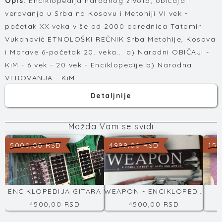
Opis:
Enciklopedija narodnog života, običaja i
verovanja u Srba na Kosovu i Metohiji VI vek -
početak XX veka više od 2000 odrednica Tatomir
Vukanović ETNOLOŠKI REČNIK Srba Metohije, Kosova
i Morave 6-početak 20. veka... a) Narodni OBIČAJI -
KiM - 6 vek - 20 vek - Enciklopedije b) Narodna
VEROVANJA - KiM ...
Detaljnije
Možda Vam se svidi
5000,00 RSD
4999,00 RSD
150
ENCIKLOPEDIJA GITARA
WEAPON - ENCIKLOPEDIJA NAORUŽANJA
4500,00 RSD
4500,00 RSD