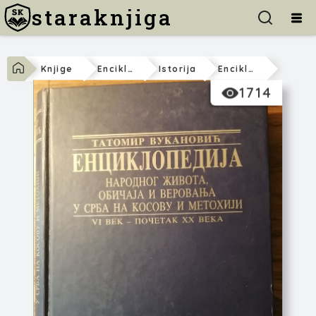
staraknjiga
Knjige
Enciklopedije
Istorija
Enciklopedija Narodnog Života U Srba Na Kosovu
1714
Tatomir Vukanović