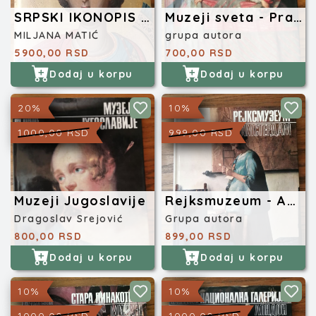
SRPSKI IKONOPIS U DOBA OBNOVLJENE PEĆKE PATRIJARŠIJE 1557-1690
Muzeji sveta - Prado Madrid
MILJANA MATIĆ
grupa autora
5900,00 RSD
700,00 RSD
Dodaj u korpu
Dodaj u korpu
20%
10%
1000,00 RSD
999,00 RSD
Muzeji Jugoslavije
Rejksmuzeum - Amsterdam
Dragoslav Srejović
Grupa autora
800,00 RSD
899,00 RSD
Dodaj u korpu
Dodaj u korpu
10%
10%