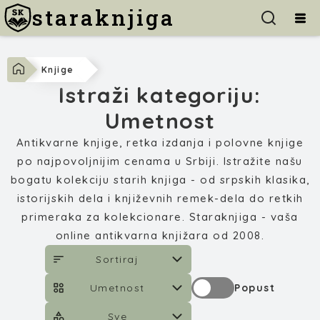
staraknjiga
Knjige
Istraži kategoriju:
Umetnost
Antikvarne knjige, retka izdanja i polovne knjige
po najpovoljnijim cenama u Srbiji. Istražite našu
bogatu kolekciju starih knjiga - od srpskih klasika,
istorijskih dela i književnih remek-dela do retkih
primeraka za kolekcionare. Staraknjiga - vaša
online antikvarna knjižara od 2008.
Sortiraj
Umetnost
Popust
Sve