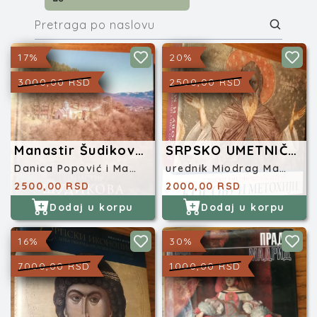
17%
20%
3000,00 RSD
2500,00 RSD
Manastir Šudikova u Budimlji
SRPSKO UMETNIČKO NASLEĐE NA KOSOVU I METOHIJI
Danica Popović i Marko Popović
urednik Miodrag Marković
2500,00 RSD
2000,00 RSD
Dodaj u korpu
Dodaj u korpu
16%
30%
7000,00 RSD
1000,00 RSD