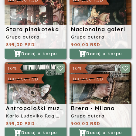
1000,00 RSD
1000,00 RSD
Stara pinakoteka - Minhen
Nacionalna galerija - London
Grupa autora
Grupa autora
899,00 RSD
900,00 RSD
Dodaj u korpu
Dodaj u korpu
10%
10%
1000,00 RSD
1000,00 RSD
Antropološki muzej Meksiko
Brera - Milano
Karlo Ludoviko Ragjanti
Grupa autora
899,00 RSD
900,00 RSD
Dodaj u korpu
Dodaj u korpu