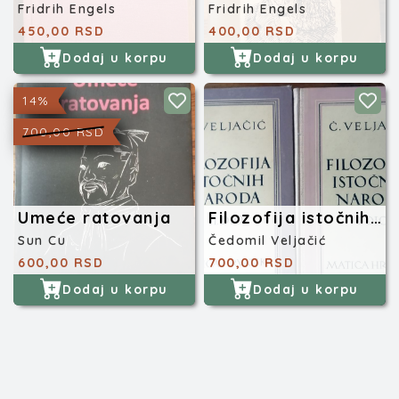
Fridrih Engels
Fridrih Engels
450,00 RSD
400,00 RSD
Dodaj u korpu
Dodaj u korpu
14%
700,00 RSD
Umeće ratovanja
Filozofija istočnih naroda
Sun Cu
Čedomil Veljačić
600,00 RSD
700,00 RSD
Dodaj u korpu
Dodaj u korpu