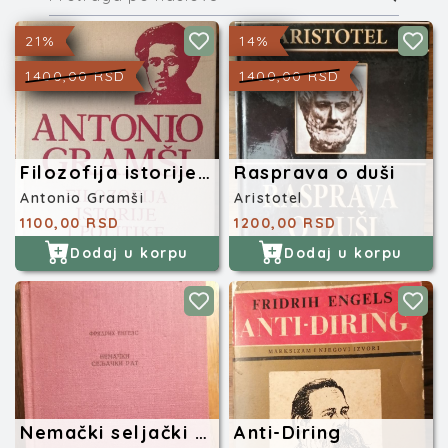
21%
14%
1400,00 RSD
1400,00 RSD
Filozofija istorije i politike
Rasprava o duši
Antonio Gramši
Aristotel
1100,00 RSD
1200,00 RSD
Dodaj u korpu
Dodaj u korpu
Nemački seljački rat
Anti-Diring