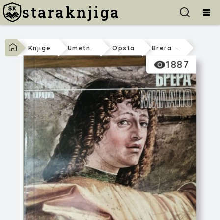
staraknjiga
Knjige
Umetnost
Opsta
Brera - Milano
1887
Grupa autora