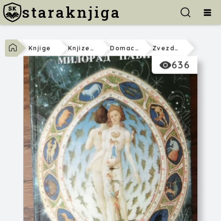
staraknjiga
Knjige
Knjizevnost
Domaca
Zvezdani Plašt
636
Milorad Pavić