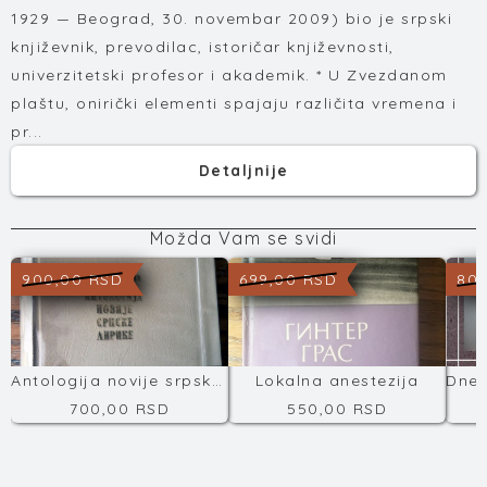
1929 — Beograd, 30. novembar 2009) bio je srpski
književnik, prevodilac, istoričar književnosti,
univerzitetski profesor i akademik. * U Zvezdanom
plaštu, onirički elementi spajaju različita vremena i
pr...
Detaljnije
Možda Vam se svidi
900,00 RSD
699,00 RSD
800
Antologija novije srpske književnosti
Lokalna anestezija
700,00 RSD
550,00 RSD