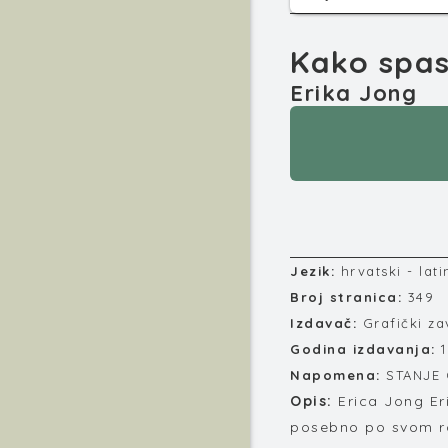
Kako spasi
Erika Jong
Jezik:
hrvatski - lati
Broj stranica:
349
Izdavač:
Grafički z
Godina izdavanja:
Napomena:
STANJE 
Opis:
Erica Jong Er
posebno po svom ro