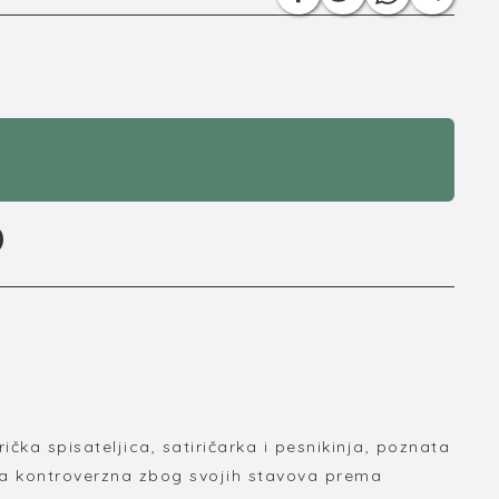
D
ička spisateljica, satiričarka i pesnikinja, poznata
na kontroverzna zbog svojih stavova prema