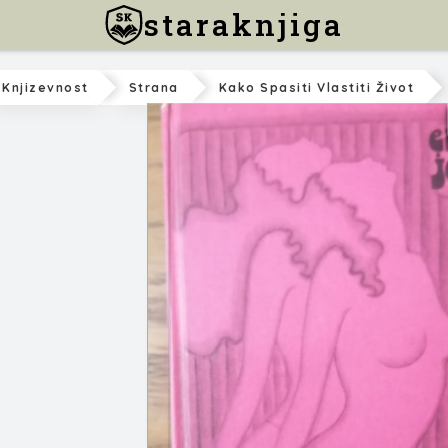
staraknjiga
Knjizevnost
Strana
Kako Spasiti Vlastiti Život
Erika Jong