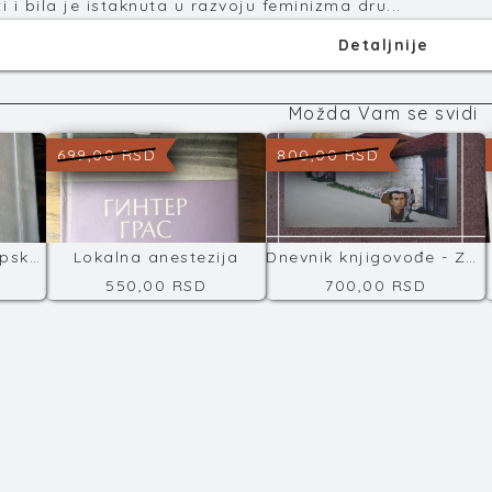
 i bila je istaknuta u razvoju feminizma dru...
Detaljnije
Možda Vam se svidi
699,00 RSD
800,00 RSD
Antologija novije srpske književnosti
Lokalna anestezija
Dnevnik knjigovođe - Završni račun
550,00 RSD
700,00 RSD