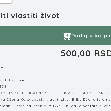
ti vlastiti život
Dodaj u korpu
500,00 RS
nica
avod Hrvatske
1978
OMOTA KOTICE KAO NA SLICI! KNJIGA U DOBROM STANJU!
ika Džong Kako spasiti vlastiti život Erika Džong je amer
manu Strah od letenja iz 1973. Knjiga je postala čuve