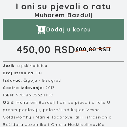
I oni su pjevali o ratu
Muharem Bazdulj
Dodaj u korpu
450,00 RSD
600,00 RSD
Jezik:
srpski-latinica
Broj stranica:
184
Izdavač:
Čigoja - Beograd
Godina izdavanja:
2013
ISBN:
978-86-7562-111-9
Opis:
Muharem Bazdulj I oni su pjevali o ratu U
prvom poglavlju, polazeći od knjiga Vesne
Goldsworthy i Marije Todorove, ali i istraživanja
Božidara Jezernika i Omera Hadžiselimovića,