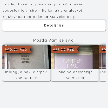
Bazdulj Hskicira prisustvo područja bivše
Jugoslavije (i šire – Balkana) u engleskoj
književnosti od početka XIX veka do p...
Detaljnije
Možda Vam se svidi
900,00 RSD
699,00 RSD
800
Antologija novije srpske književnosti
Lokalna anestezija
700,00 RSD
550,00 RSD