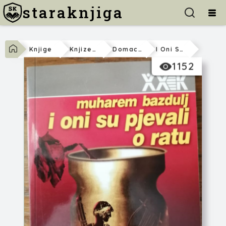
staraknjiga
Knjige
Knjizevnost
Domaca
I Oni Su Pjevali O Ratu
1152
Muharem Bazdulj