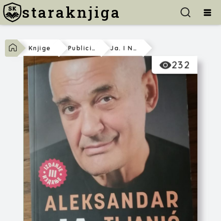
staraknjiga
Knjige
Publicistika
Ja. I Niko Moj
232
Aleksandar Tijanić