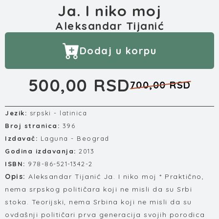
Ja. I niko moj
Aleksandar Tijanić
Dodaj u korpu
500,00 RSD
700,00 RSD
Jezik:
srpski - latinica
Broj stranica:
396
Izdavač:
Laguna - Beograd
Godina izdavanja:
2013
ISBN:
978-86-521-1342-2
Opis:
Aleksandar Tijanić Ja. I niko moj * Praktično,
nema srpskog političara koji ne misli da su Srbi
stoka. Teorijski, nema Srbina koji ne misli da su
ovdašnji političari prva generacija svojih porodica