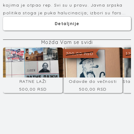
kojima je otpao rep. Svi su u pravu. Javna srpska
politika stoga je puka halucinacija; izbori su fars...
Detaljnije
Možda Vam se svidi
700,00 RSD
120
RATNE LAŽI
Odavde do večnosti
500,00 RSD
500,00 RSD