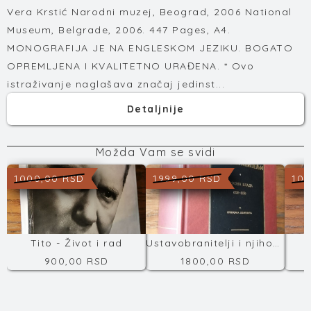
Vera Krstić Narodni muzej, Beograd, 2006 National
Museum, Belgrade, 2006. 447 Pages, A4.
MONOGRAFIJA JE NA ENGLESKOM JEZIKU. BOGATO
OPREMLJENA I KVALITETNO URAĐENA. * Ovo
istraživanje naglašava značaj jedinst...
Detaljnije
Možda Vam se svidi
1000,00 RSD
1999,00 RSD
100
Tito - Život i rad
Ustavobranitelji i njihova vlada
T
900,00 RSD
1800,00 RSD