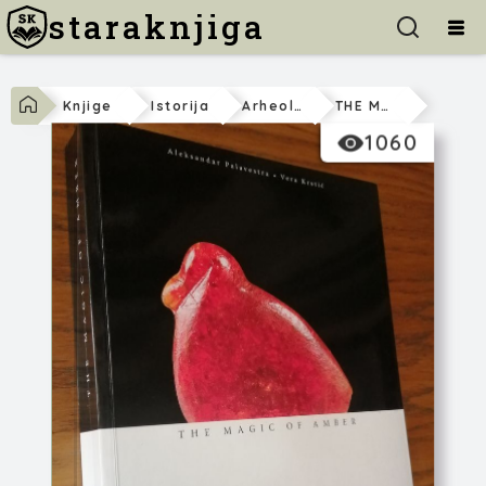
staraknjiga
Knjige
Istorija
Arheologija
THE MAGIC OF AMBER
1060
Aleksandar Palaves...