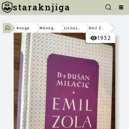
staraknjiga
Knjige
Monografije
Licnosti
Emil Zola
1932
Dušan Milačić