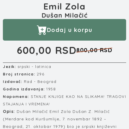
Emil Zola
Dušan Milačić
Dodaj u korpu
600,00 RSD
800,00 RSD
Jezik:
srpski - latinica
Broj stranica:
296
Izdavač:
Rad - Beograd
Godina izdavanja:
1958
Napomena:
STANJE KNJIGE KAO NA SLIKAMA! TRAGOVI
STAJANJA I VREMENA!
Opis:
Dušan Milačić Emil Zola Dušan Z. Milačić
(Merdare kod Kuršumlije, 7. novembar 1892 –
Beograd, 21. oktobar 1979) bio je srpski književni