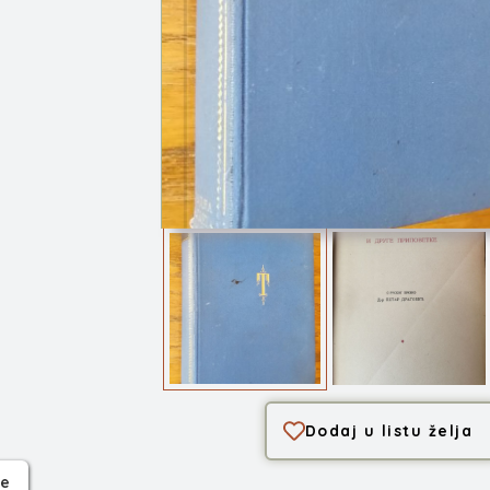
Mećava i druge pri...
Dodaj u listu želja
ge