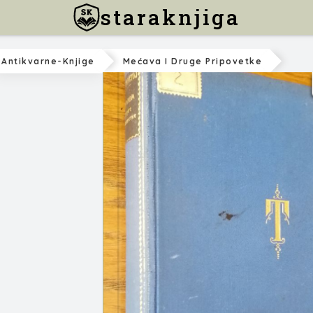
staraknjiga
Antikvarne-Knjige
Mećava I Druge Pripovetke
Lav Tolstoj