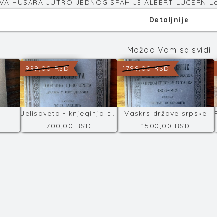
VA HUSARA JUTRO JEDNOG SPAHIJE ALBERT LUCERN Lav N
Detaljnije
Možda Vam se svidi
999,00 RSD
1799,00 RSD
Jelisaveta - knjeginja crnogorska
Vaskrs države srpske
700,00 RSD
1500,00 RSD