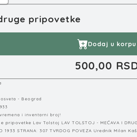
druge pripovetke
Dodaj u korpu
500,00 RS
a
osveta - Beograd
1933
vremena i inventarni broj!
ge pripovetke Lav Tolstoj LAV TOLSTOJ - MEĆAVA I D
1933 STRANA: 307 TVRDOG POVEZA Urednik Milan Kašani