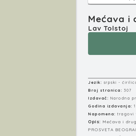
Mećava i 
Lav Tolstoj
Jezik:
srpski - ćirilic
Broj stranica:
307
Izdavač:
Narodna pr
Godina izdavanja:
Napomena:
tragovi 
Opis:
Mećava i dru
PROSVETA BEOGRAD 