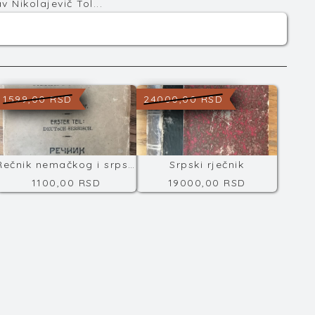
ikolajevič Tol...
1599,00 RSD
24000,00 RSD
Rečnik nemačkog i srpskog jezika
Srpski rječnik
1100,00 RSD
19000,00 RSD