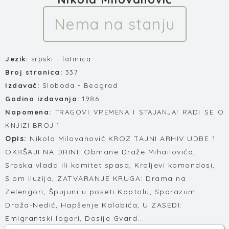
Nema na stanju
Jezik:
srpski - latinica
Broj stranica:
337
Izdavač:
Sloboda - Beograd
Godina izdavanja:
1986
Napomena:
TRAGOVI VREMENA I STAJANJA! RADI SE O
KNJIZI BROJ 1
Opis:
Nikola Milovanović KROZ TAJNI ARHIV UDBE 1
OKRŠAJI NA DRINI: Obmane Draže Mihailovića,
Srpska vlada ili komitet spasa, Kraljevi komandosi,
Slom iluzija, ZATVARANJE KRUGA: Drama na
Zelengori, Špujuni u poseti Kaptolu, Sporazum
Draža-Nedić, Hapšenje Kalabića, U ZASEDI:
Emigrantski logori, Dosije Gvard...