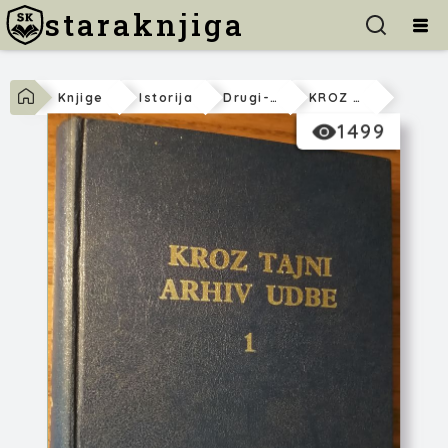
staraknjiga
Knjige
Istorija
Drugi-Svetski-Rat
KROZ TAJNI ARHIV UDBE 1
1499
Nikola Milovanović