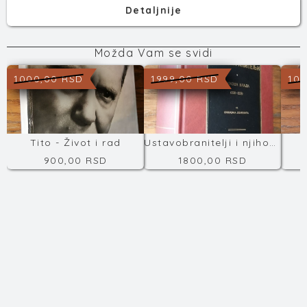
Detaljnije
Možda Vam se svidi
1000,00 RSD
1999,00 RSD
100
Tito - Život i rad
Ustavobranitelji i njihova vlada
T
900,00 RSD
1800,00 RSD