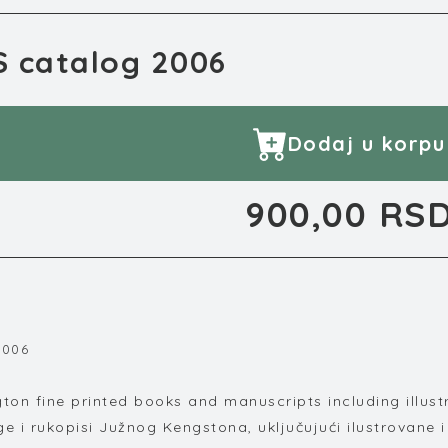
S catalog 2006
Dodaj u korpu
900,00 RS
2006
i
ton fine printed books and manuscripts including illus
e i rukopisi Južnog Kengstona, uključujući ilustrovane i