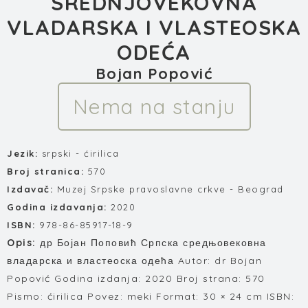
SREDNJOVEKOVNA
VLADARSKA I VLASTEOSKA
ODEĆA
Bojan Popović
Nema na stanju
Jezik:
srpski - ćirilica
Broj stranica:
570
Izdavač:
Muzej Srpske pravoslavne crkve - Beograd
Godina izdavanja:
2020
ISBN:
978-86-85917-18-9
Opis:
др Бојан Поповић Српска средњовековна
владарска и властеоска одећа Autor: dr Bojan
Popović Godina izdanja: 2020 Broj strana: 570
Pismo: ćirilica Povez: meki Format: 30 × 24 cm ISBN: