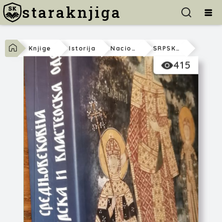
staraknjiga
Knjige
Istorija
Nacionalna
SRPSKA SREDNJOVEKOVNA VLADARSKA I VLASTEOSKA ODEĆA
415
Bojan Popović