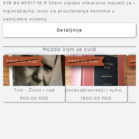
978-86-85917-18-9 Staro srpsko slikarstvo najveći je i
najznačajniji izvor za proučavanje kostima u
zemljama vizantij...
Detaljnije
Možda Vam se svidi
1000,00 RSD
1999,00 RSD
100
Tito - Život i rad
Ustavobranitelji i njihova vlada
T
900,00 RSD
1800,00 RSD