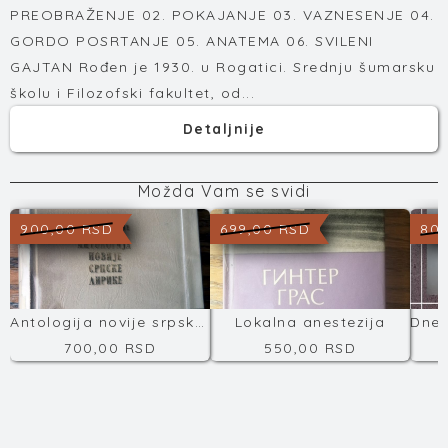
PREOBRAŽENJE 02. POKAJANJE 03. VAZNESENJE 04.
GORDO POSRTANJE 05. ANATEMA 06. SVILENI
GAJTAN Rođen je 1930. u Rogatici. Srednju šumarsku
školu i Filozofski fakultet, od...
Detaljnije
Možda Vam se svidi
900,00 RSD
699,00 RSD
800
Antologija novije srpske književnosti
Lokalna anestezija
700,00 RSD
550,00 RSD