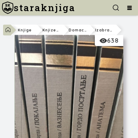
staraknjiga
Knjige
Knjizevnost
Domaca
Izabrana Dela Vojislava Lubarde
638
Vojislav Lubarda